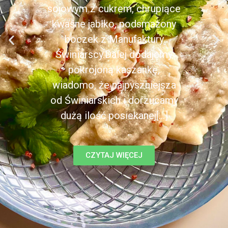
sojowym z cukrem, chrupiące
kwaśne jabłko, podsmażony
boczek z Manufaktury
Świniarscy.Dalej dodajemy
pokrojoną kaszankę,
wiadomo, że najpyszniejsza
od Świniarskich i dorzucamy
dużą ilość posiekanej[...]
CZYTAJ WIĘCEJ