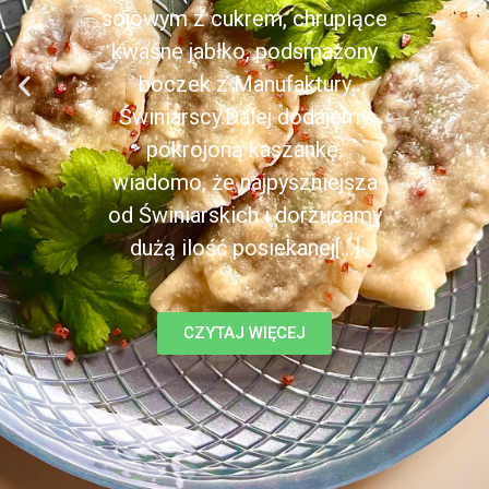
sojowym z cukrem, chrupiące
kwaśne jabłko, podsmażony
boczek z Manufaktury
Świniarscy.Dalej dodajemy
pokrojoną kaszankę,
wiadomo, że najpyszniejsza
od Świniarskich i dorzucamy
dużą ilość posiekanej[...]
CZYTAJ WIĘCEJ