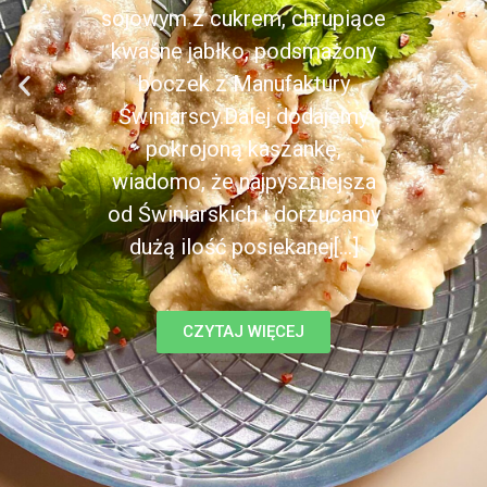
sojowym z cukrem, chrupiące
kwaśne jabłko, podsmażony
boczek z Manufaktury
Świniarscy.Dalej dodajemy
pokrojoną kaszankę,
wiadomo, że najpyszniejsza
od Świniarskich i dorzucamy
dużą ilość posiekanej[...]
CZYTAJ WIĘCEJ