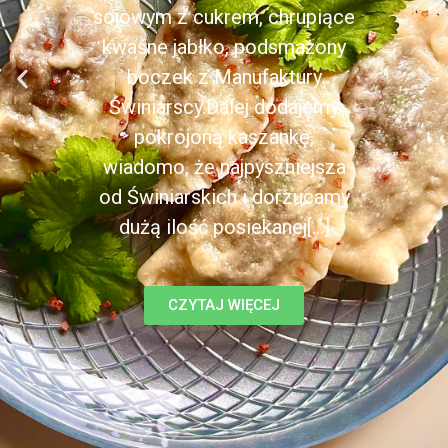
sojowym z cukrem, chrupiące
kwaśne jabłko, podsmażony
boczek z Manufaktury
Świniarscy.Dalej dodajemy
pokrojoną kaszankę,
wiadomo, że najpyszniejsza
od Świniarskich i dorzucamy
dużą ilość posiekanej[...]
CZYTAJ WIĘCEJ