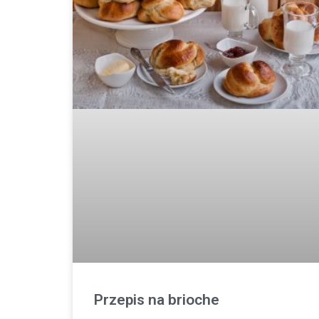
Przepis na brioche