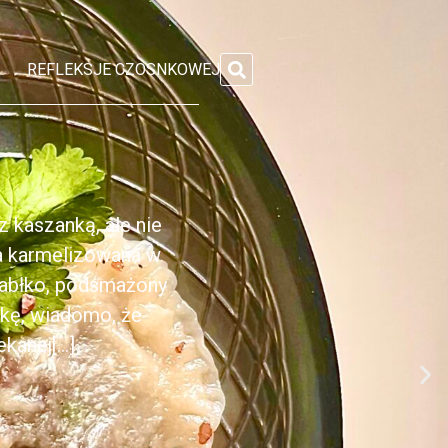
REFLEKSJE CZOSNKOWEJ
 kaszanką, ale nie
ka karmelizowana w
jabłko, podsmażony
nkę, wiadomo, że
anej[...]