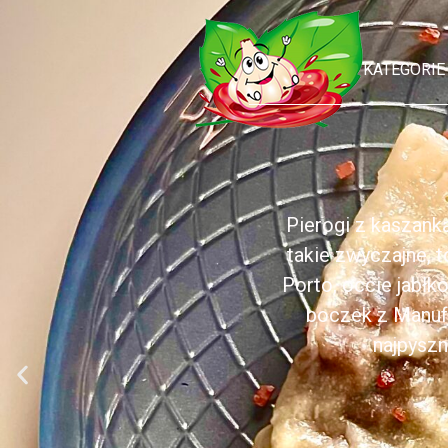
KATEGORIE
Pierogi z kaszank
takie zwyczajne, 
Porto, occie jabł
boczek z Manufa
najpyszn