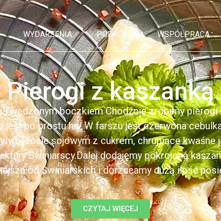
WYDARZENIA
PODRÓŻE
WSPÓŁPRACA
Pierogi z kaszanką
ą i wędzonym boczkiem Chodźcie zrobimy pierogi z
to jest po prostu hit! W farszu jest czerwona cebul
kowym, sosie sojowym z cukrem, chrupiące kwaśne 
ktury Świniarscy.Dalej dodajemy pokrojoną kasza
iejsza od Świniarskich i dorzucamy dużą ilość posiek
CZYTAJ WIĘCEJ