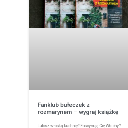
Fanklub bułeczek z
rozmarynem – wygraj książkę
Lubisz włoską kuchnię? Fascynują Cię Włochy?