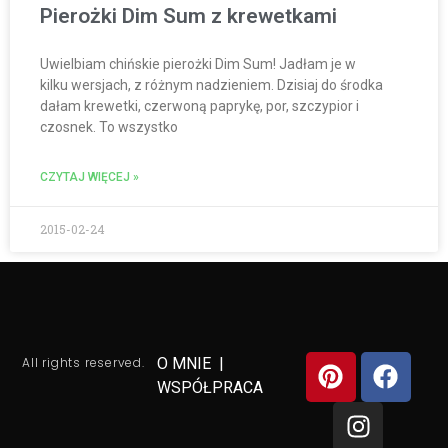
Pierożki Dim Sum z krewetkami
Uwielbiam chińskie pierożki Dim Sum! Jadłam je w
kilku wersjach, z różnym nadzieniem. Dzisiaj do środka
dałam krewetki, czerwoną paprykę, por, szczypior i
czosnek. To wszystko
CZYTAJ WIĘCEJ »
2015-02-24
All rights reserved.
O MNIE
|
WSPÓŁPRACA