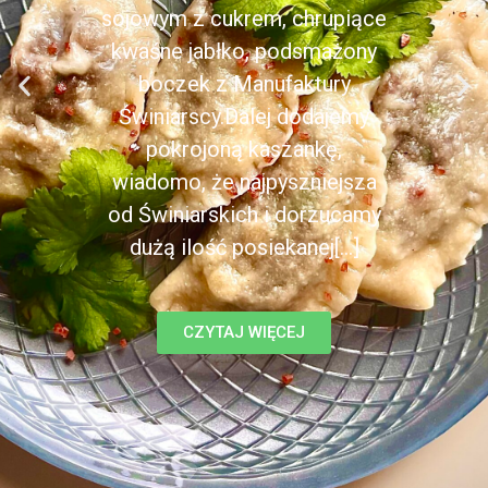
sojowym z cukrem, chrupiące
kwaśne jabłko, podsmażony
boczek z Manufaktury
Świniarscy.Dalej dodajemy
pokrojoną kaszankę,
wiadomo, że najpyszniejsza
od Świniarskich i dorzucamy
dużą ilość posiekanej[...]
CZYTAJ WIĘCEJ