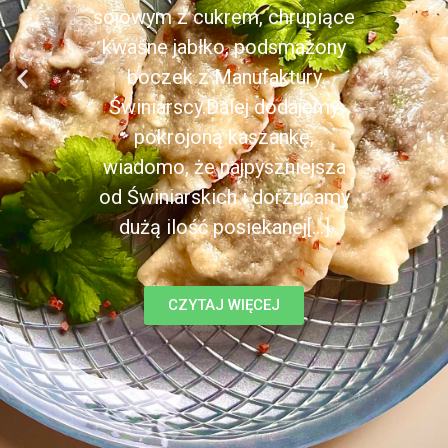
sojowym z cukrem, chrupiące
kwaśne jabłko, podsmażony
boczek z Manufaktury
Świniarscy.Dalej dodajemy
pokrojoną kaszankę,
wiadomo, że najpyszniejsza
od Świniarskich i dorzucamy
dużą ilość posiekanej[...]
CZYTAJ WIĘCEJ