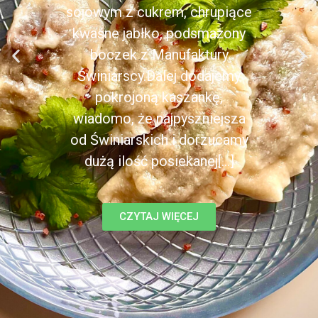
sojowym z cukrem, chrupiące
kwaśne jabłko, podsmażony
boczek z Manufaktury
Świniarscy.Dalej dodajemy
pokrojoną kaszankę,
wiadomo, że najpyszniejsza
od Świniarskich i dorzucamy
dużą ilość posiekanej[...]
CZYTAJ WIĘCEJ