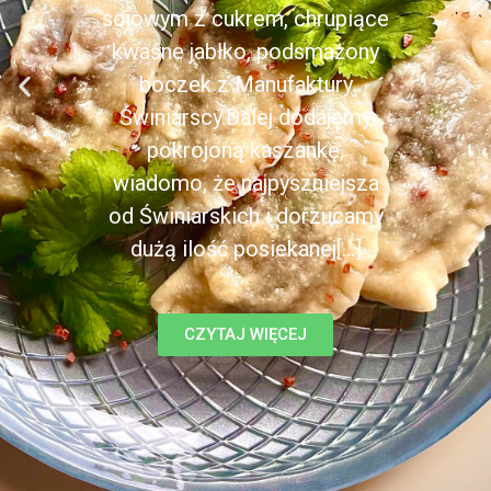
sojowym z cukrem, chrupiące
kwaśne jabłko, podsmażony
boczek z Manufaktury
Świniarscy.Dalej dodajemy
pokrojoną kaszankę,
wiadomo, że najpyszniejsza
od Świniarskich i dorzucamy
dużą ilość posiekanej[...]
CZYTAJ WIĘCEJ