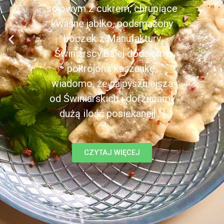
sojowym z cukrem, chrupiące
kwaśne jabłko, podsmażony
boczek z Manufaktury
Świniarscy.Dalej dodajemy
pokrojoną kaszankę,
wiadomo, że najpyszniejsza
od Świniarskich i dorzucamy
dużą ilość posiekanej[...]
CZYTAJ WIĘCEJ