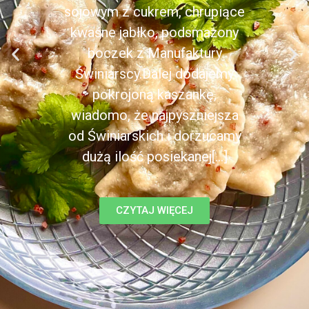
sojowym z cukrem, chrupiące
kwaśne jabłko, podsmażony
boczek z Manufaktury
Świniarscy.Dalej dodajemy
pokrojoną kaszankę,
wiadomo, że najpyszniejsza
od Świniarskich i dorzucamy
dużą ilość posiekanej[...]
CZYTAJ WIĘCEJ