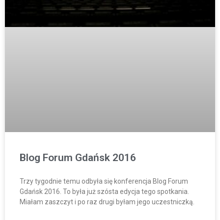
Blog Forum Gdańsk 2016
Trzy tygodnie temu odbyła się konferencja Blog Forum
Gdańsk 2016. To była już szósta edycja tego spotkania.
Miałam zaszczyt i po raz drugi byłam jego uczestniczką.