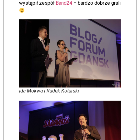
wystąpił zespół
Band24
– bardzo dobrze grali
Ida Mokwa i Radek Kotarski