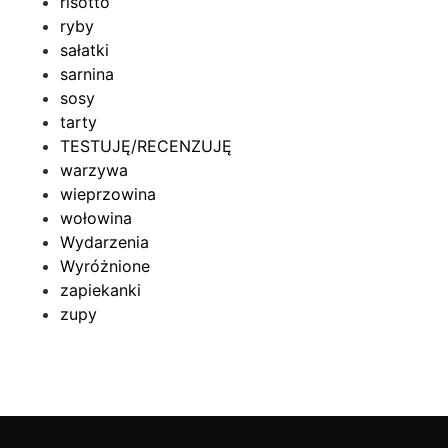
risotto
ryby
sałatki
sarnina
sosy
tarty
TESTUJĘ/RECENZUJĘ
warzywa
wieprzowina
wołowina
Wydarzenia
Wyróżnione
zapiekanki
zupy