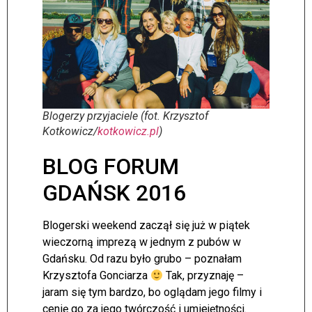
Blogerzy przyjaciele (fot. Krzysztof
Kotkowicz/
kotkowicz.pl
)
BLOG FORUM
GDAŃSK 2016
Blogerski weekend zaczął się już w piątek
wieczorną imprezą w jednym z pubów w
Gdańsku. Od razu było grubo – poznałam
Krzysztofa Gonciarza
Tak, przyznaję –
jaram się tym bardzo, bo oglądam jego filmy i
cenię go za jego twórczość i umiejętności.