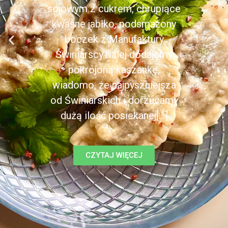
sojowym z cukrem, chrupiące
kwaśne jabłko, podsmażony
boczek z Manufaktury
Świniarscy.Dalej dodajemy
pokrojoną kaszankę,
wiadomo, że najpyszniejsza
od Świniarskich i dorzucamy
dużą ilość posiekanej[...]
CZYTAJ WIĘCEJ