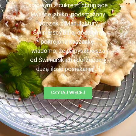
sojowym z cukrem, chrupiące
kwaśne jabłko, podsmażony
boczek z Manufaktury
Świniarscy.Dalej dodajemy
pokrojoną kaszankę,
wiadomo, że najpyszniejsza
od Świniarskich i dorzucamy
dużą ilość posiekanej[...]
CZYTAJ WIĘCEJ