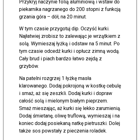
Przykryj naczynie folią aluminiową i wstaw do
piekarnika nagrzanego do 200 stopni z funkcją
grzania góra – dół, na 20 minut.
W tym czasie przygotuj dip. Oczyść kurki.
Najłatwiej zrobisz to zalewając je wrzątkiem z
solą. Wymieszaj łyżką i odstaw na 5 minut. Po
tym czasie odcedź kurki i opłucz zimną wodą.
Cały brud i piach bardzo łatwo zejdą z
grzybów.
Na patelni rozgrzej 1 łyżkę masła
klarowanego. Dodaj pokrojoną w kostkę cebulę
i smaż, aż się zeszkli. Dodaj kurki i dopraw
całość solą i mielonym białym pieprzem.
Smaż mieszając, aż kurki się lekko zarumienią.
Dodaj śmietanę, oliwę truflową, wymieszaj i na
koniec dodaj posiekaną natkę pietruszki. Dolej
także sos powstały z pieczenia roladek.