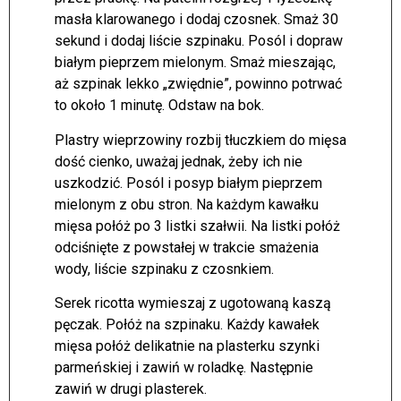
masła klarowanego i dodaj czosnek. Smaż 30
sekund i dodaj liście szpinaku. Posól i dopraw
białym pieprzem mielonym. Smaż mieszając,
aż szpinak lekko „zwiędnie”, powinno potrwać
to około 1 minutę. Odstaw na bok.
Plastry wieprzowiny rozbij tłuczkiem do mięsa
dość cienko, uważaj jednak, żeby ich nie
uszkodzić. Posól i posyp białym pieprzem
mielonym z obu stron. Na każdym kawałku
mięsa połóż po 3 listki szałwii. Na listki połóż
odciśnięte z powstałej w trakcie smażenia
wody, liście szpinaku z czosnkiem.
Serek ricotta wymieszaj z ugotowaną kaszą
pęczak. Połóż na szpinaku. Każdy kawałek
mięsa połóż delikatnie na plasterku szynki
parmeńskiej i zawiń w roladkę. Następnie
zawiń w drugi plasterek.