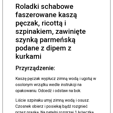
Roladki schabowe
faszerowane kaszą
pęczak, ricottą i
szpinakiem, zawinięte
szynką parmeńską
podane z dipem z
kurkami
Przyrządzenie:
Kaszę pęczak wypłucz zimną wodą i ugotuj w
osolonym wrzątku wedle instrukcji na
opakowaniu. Odcedź i odstaw na bok.
Liście szpinaku umyj zimną wodą i osusz.
Czosnek obierz i posiekaj bądź rozgnieć
przez praskę. Na patelni rozgrzej 1 łyżeczkę