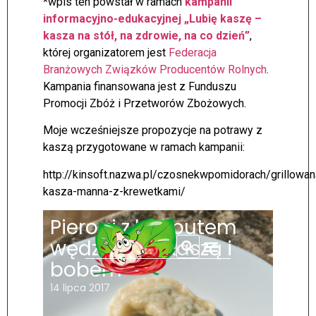
*wpis ten powstał w ramach
kampanii
informacyjno-edukacyjnej „Lubię kaszę –
kasza na stół, na zdrowie, na co dzień”
,
której organizatorem jest
Federacja
Branżowych Związków Producentów Rolnych
.
Kampania finansowana jest z Funduszu
Promocji Zbóż i Przetworów Zbożowych.
Moje wcześniejsze propozycje na potrawy z
kaszą przygotowane w ramach kampanii:
http://kinsoft.nazwa.pl/czosnekwpomidorach/grillowan
kasza-manna-z-krewetkami/