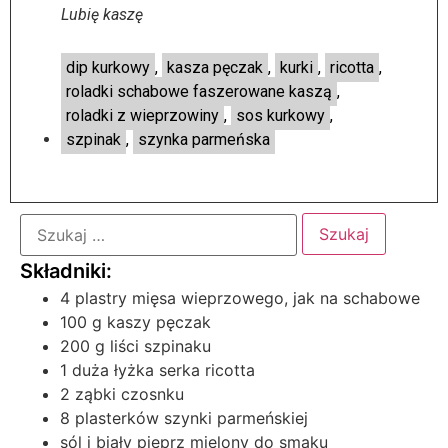
Lubię kaszę
dip kurkowy
,
kasza pęczak
,
kurki
,
ricotta
,
roladki schabowe faszerowane kaszą
,
roladki z wieprzowiny
,
sos kurkowy
,
szpinak
,
szynka parmeńska
4 plastry mięsa wieprzowego, jak na schabowe
100 g kaszy pęczak
200 g liści szpinaku
1 duża łyżka serka ricotta
2 ząbki czosnku
8 plasterków szynki parmeńskiej
sól i biały pieprz mielony do smaku