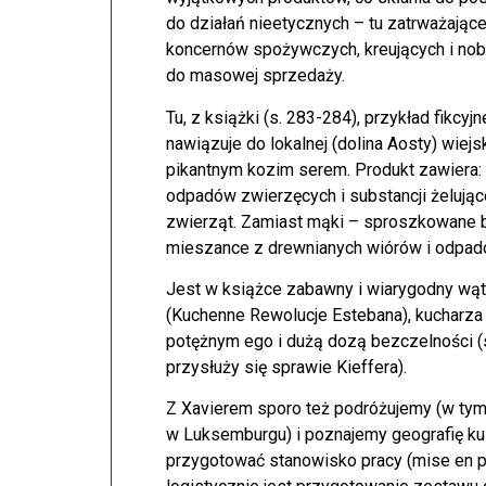
do działań nieetycznych – tu zatrważając
koncernów spożywczych, kreujących i nobil
do masowej sprzedaży.
Tu, z książki (s. 283-284), przykład fikcyj
nawiązuje do lokalnej (dolina Aosty) wiej
pikantnym kozim serem. Produkt zawiera:
odpadów zwierzęcych i substancji żelujące
zwierząt. Zamiast mąki – sproszkowane b
mieszance z drewnianych wiórów i odpadó
Jest w książce zabawny i wiarygodny wąt
(Kuchenne Rewolucje Estebana), kucharza
potężnym ego i dużą dozą bezczelności (
przysłuży się sprawie Kieffera).
Z Xavierem sporo też podróżujemy (w tym
w Luksemburgu) i poznajemy geografię kul
przygotować stanowisko pracy (mise en pl