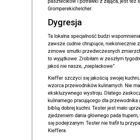
pasztecików i potrawki z zająca, jest też
Gromperekichelcher.
Dygresja
Ta lokalna specjalność budzi wspomnienia z
zawsze cudnie chrupiące, niekoniecznie z 
zimowe smutki przedwczesnych zmierzchów
to wyjątkowe. Zrobiłam w zeszłym tygodni
jakoś nie nasze, „nieplackowe”.
Kieffer szczyci się jakością swojej kuchni,
wzorca przewodników kulinarnych. Nie ma
ekskluzywnego wystroju. Dlatego zaskocz
kulinarnego pracującego dla przewodnika
biblią dobrej kuchni. Tester jest mało upr
zjedzeniem dania głównego pada trupem; n
się podejrzanym. Tester nie trafił tu przy
Kieffera.