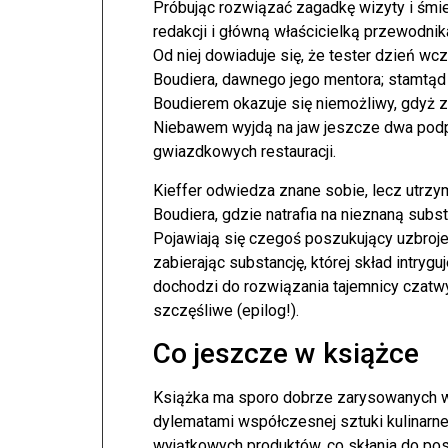
Próbując rozwiązać zagadkę wizyty i śmier
redakcji i główną właścicielką przewodnik
Od niej dowiaduje się, że tester dzień wc
Boudiera, dawnego jego mentora; stamtąd 
Boudierem okazuje się niemożliwy, gdyż zn
Niebawem wyjdą na jaw jeszcze dwa podpa
gwiazdkowych restauracji.
Kieffer odwiedza znane sobie, lecz utrzy
Boudiera, gdzie natrafia na nieznaną subs
Pojawiają się czegoś poszukujący uzbrojen
zabierając substancję, której skład intryg
dochodzi do rozwiązania tajemnicy czatwy
szczęśliwe (epilog!).
Co jeszcze w książce
Książka ma sporo dobrze zarysowanych 
dylematami współczesnej sztuki kulinarn
wyjątkowych produktów, co skłania do pos