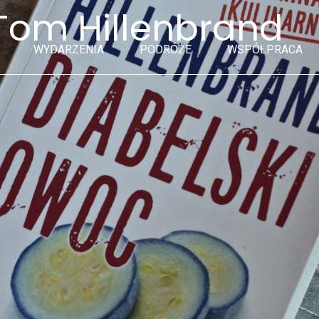
Tom Hillenbrand
WYDARZENIA
PODRÓŻE
WSPÓŁPRACA