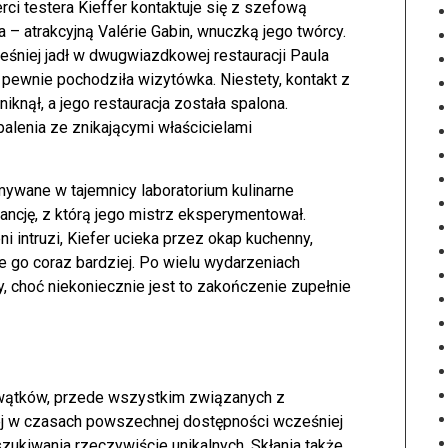
ci testera Kieffer kontaktuje się z szefową
a – atrakcyjną Valérie Gabin, wnuczką jego twórcy.
ześniej jadł w dwugwiazdkowej restauracji Paula
pewnie pochodziła wizytówka. Niestety, kontakt z
iknął, a jego restauracja została spalona.
lenia ze znikającymi właścicielami
mywane w tajemnicy laboratorium kulinarne
tancję, z którą jego mistrz eksperymentował.
i intruzi, Kiefer ucieka przez okap kuchenny,
uje go coraz bardziej. Po wielu wydarzeniach
, choć niekoniecznie jest to zakończenie zupełnie
wątków, przede wszystkim związanych z
ej w czasach powszechnej dostępności wcześniej
zukiwania rzeczywiście unikalnych. Skłania także