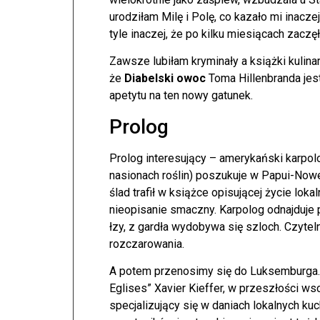
urodziłam Milę i Polę, co kazało mi inacz
tyle inaczej, że po kilku miesiącach zacz
Zawsze lubiłam kryminały a książki kulin
że
Diabelski owoc
Toma Hillenbranda jest
apetytu na ten nowy gatunek.
Prolog
Prolog interesujący – amerykański karpolo
nasionach roślin) poszukuje w Papui-Now
ślad trafił w książce opisującej życie lok
nieopisanie smaczny. Karpolog odnajduje 
łzy, z gardła wydobywa się szloch. Czyteln
rozczarowania.
A potem przenosimy się do Luksemburga. 
Eglises” Xavier Kieffer, w przeszłości w
specjalizujący się w daniach lokalnych ku