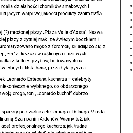
e realia działalności chemików smakowych i
itujących wątpliwej jakości produkty zanim trafią
nej (?) mrożonej pizzy „Pizza Valle d’Aosta”. Nazwa
skiej pizzy z żytniej mąki ze świeżym boczkiem i
 aromatyzowane mięso z foremek, składające się z
j. „Ser”z tłuszczów roślinnych i martwych
iałka z kultury grzybów, hodowanych na
w rybnych. Nota bene, pizza była pyszna…
ek Leonardo Estebana, kucharza – celebryty
 niekoniecznie wybitnego, co obdarzonego
swoją drogą, ten „Leonardo kuchni” dobrze
 spacery po dzielnicach Górnego i Dolnego Miasta
inarną Szampanii i Ardenów. Wiemy też, jak
ace) profesjonalnego kucharza; jak trudne