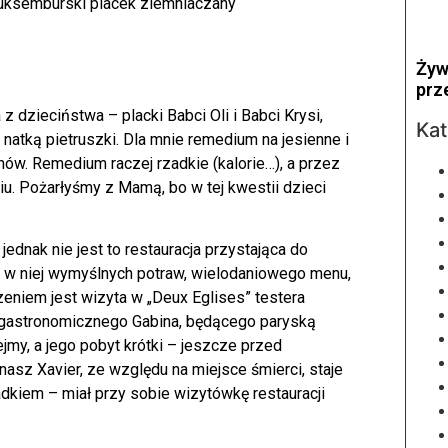
 luksemburski placek ziemniaczany
Żyw
prz
 dzieciństwa – placki Babci Oli i Babci Krysi,
Kat
natką pietruszki. Dla mnie remedium na jesienne i
. Remedium raczej rzadkie (kalorie…), a przez
u. Pożarłyśmy z Mamą, bo w tej kwestii dzieci
 jednak nie jest to restauracja przystająca do
 w niej wymyślnych potraw, wielodaniowego menu,
eniem jest wizyta w „Deux Eglises” testera
 gastronomicznego Gabina, będącego paryską
zejmy, a jego pobyt krótki – jeszcze przed
asz Xavier, ze względu na miejsce śmierci, staje
padkiem – miał przy sobie wizytówkę restauracji