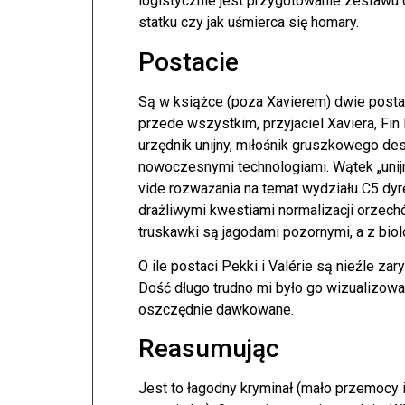
logistycznie jest przygotowanie zestawu
statku czy jak uśmierca się homary.
Postacie
Są w książce (poza Xavierem) dwie postac
przede wszystkim, przyjaciel Xaviera, Fin 
urzędnik unijny, miłośnik gruszkowego dest
nowoczesnymi technologiami. Wątek „unij
vide rozważania na temat wydziału C5 dyrek
drażliwymi kwestiami normalizacji orzechó
truskawki są jagodami pozornymi, a z bio
O ile postaci Pekki i Valérie są nieźle za
Dość długo trudno mi było go wizualizowa
oszczędnie dawkowane.
Reasumując
Jest to łagodny kryminał (mało przemocy i k