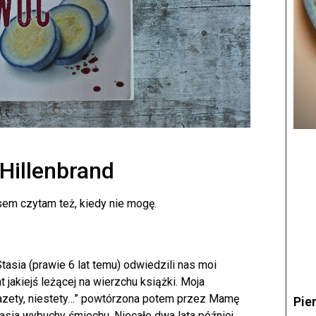
Hillenbrand
sem czytam też, kiedy nie mogę.
asia (prawie 6 lat temu) odwiedzili nas moi
 jakiejś leżącej na wierzchu książki. Moja
azety, niestety…” powtórzona potem przez Mamę
Pie
tasia wybuchy śmiechu. Niecałe dwa lata później