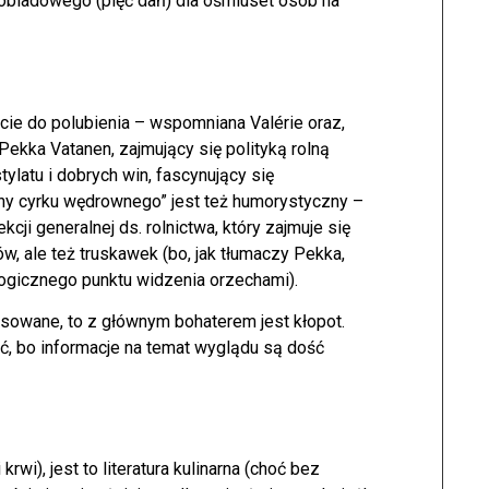
 obiadowego (pięć dań) dla ośmiuset osób na
ie do polubienia – wspomniana Valérie oraz,
Pekka Vatanen, zajmujący się polityką rolną
ylatu i dobrych win, fascynujący się
ny cyrku wędrownego” jest też humorystyczny –
cji generalnej ds. rolnictwa, który zajmuje się
w, ale też truskawek (bo, jak tłumaczy Pekka,
logicznego punktu widzenia orzechami).
rysowane, to z głównym bohaterem jest kłopot.
ć, bo informacje na temat wyglądu są dość
rwi), jest to literatura kulinarna (choć bez