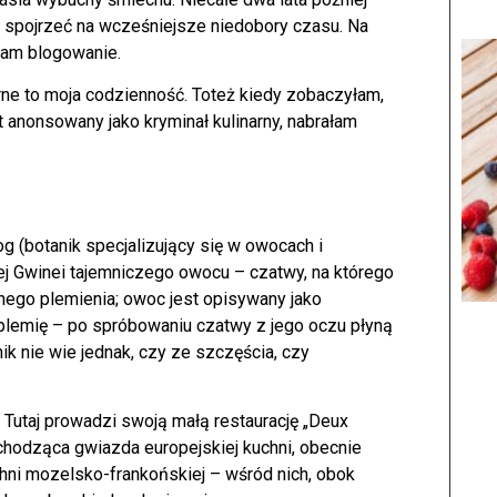
ej spojrzeć na wcześniejsze niedobory czasu. Na
ęłam blogowanie.
arne to moja codzienność. Toteż kiedy zobaczyłam,
 anonsowany jako kryminał kulinarny, nabrałam
g (botanik specjalizujący się w owocach i
ej Gwinei tajemniczego owocu – czatwy, na którego
alnego plemienia; owoc jest opisywany jako
plemię – po spróbowaniu czatwy z jego oczu płyną
ik nie wie jednak, czy ze szczęścia, czy
Tutaj prowadzi swoją małą restaurację „Deux
schodząca gwiazda europejskiej kuchni, obecnie
chni mozelsko-frankońskiej – wśród nich, obok