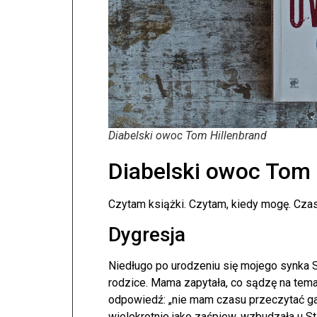
Diabelski owoc Tom Hillenbrand
Diabelski owoc Tom 
Czytam książki. Czytam, kiedy mogę. Cza
Dygresja
Niedługo po urodzeniu się mojego synka St
rodzice. Mama zapytała, co sądzę na temat
odpowiedź: „nie mam czasu przeczytać g
wielokrotnie jako zaśpiew, wzbudzała u S