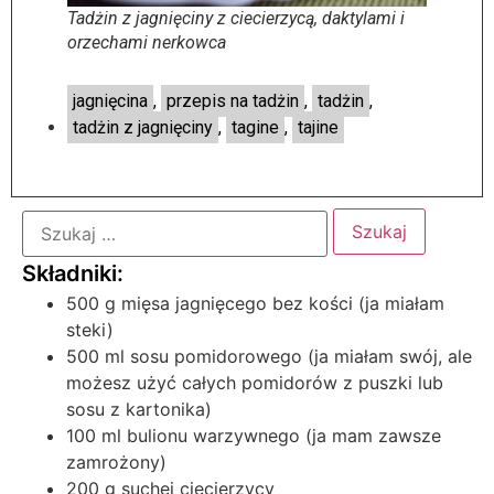
Tadżin z jagnięciny z ciecierzycą, daktylami i
orzechami nerkowca
jagnięcina
,
przepis na tadżin
,
tadżin
,
tadżin z jagnięciny
,
tagine
,
tajine
500 g mięsa jagnięcego bez kości (ja miałam
steki)
500 ml sosu pomidorowego (ja miałam swój, ale
możesz użyć całych pomidorów z puszki lub
sosu z kartonika)
100 ml bulionu warzywnego (ja mam zawsze
zamrożony)
200 g suchej ciecierzycy