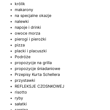
królik
makarony
na specjalne okazje
nalewki
napoje i drinki
owoce morza
pierogi i pierożki
pizza
placki i placuszki
Podróże
propozycje na grilla
propozycje śniadaniowe
Przepisy Kurta Schellera
przystawki
REFLEKSJE CZOSNKOWEJ
risotto
ryby
sałatki
sarnina