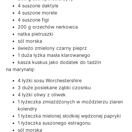
4 suszone daktyle
4 suszone morele
4 suszone figi
200 g orzechów nerkowca
natka pietruszki
sól morska
świeżo zmielony czarny pieprz
1 duża łyżka masła klarowanego
kasza kuskus jako dodatek do tadżin
na marynatę:
4 łyżki sosu Worchestershire
3 duże posiekane ząbki czosnku
4 łyżki oliwy z oliwek
1 łyżeczka zmiażdżonych w moździerzu ziaren
kolendry
1 łyżeczka mielonej słodkiej wędzonej papryki
1 łyżeczka suszonego estragonu
sól morska