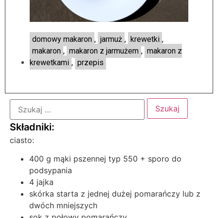
domowy makaron
,
jarmuż
,
krewetki
,
makaron
,
makaron z jarmużem
,
makaron z
krewetkami
,
przepis
ciasto:
400 g mąki pszennej typ 550 + sporo do
podsypania
4 jajka
skórka starta z jednej dużej pomarańczy lub z
dwóch mniejszych
sok z połowy pomarańczy