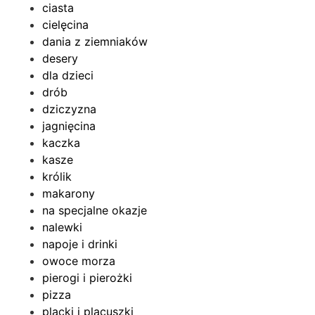
ciasta
cielęcina
dania z ziemniaków
desery
dla dzieci
drób
dziczyzna
jagnięcina
kaczka
kasze
królik
makarony
na specjalne okazje
nalewki
napoje i drinki
owoce morza
pierogi i pierożki
pizza
placki i placuszki