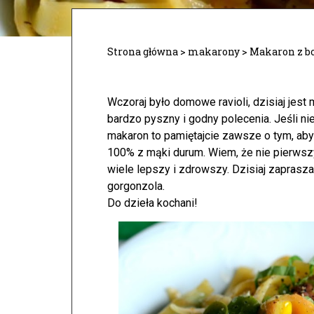
Strona główna
>
makarony
>
Makaron z b
Wczoraj było domowe ravioli, dzisiaj jest
bardzo pyszny i godny polecenia. Jeśli 
makaron to pamiętajcie zawsze o tym, a
100% z mąki durum.
Wiem, że nie pierwszy
wiele lepszy i zdrowszy. Dzisiaj zapras
gorgonzola.
Do dzieła kochani!