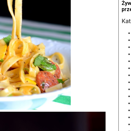
Żyw
prz
Kat