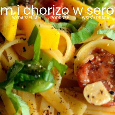
m i chorizo w ser
WYDARZENIA
PODRÓŻE
WSPÓŁPRACA