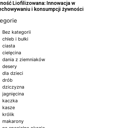
ność Liofilizowana: Innowacja w
echowywaniu i konsumpcji żywności
egorie
Bez kategorii
chleb i bułki
ciasta
cielęcina
dania z ziemniaków
desery
dla dzieci
drób
dziczyzna
jagnięcina
kaczka
kasze
królik
makarony
na specjalne okazje