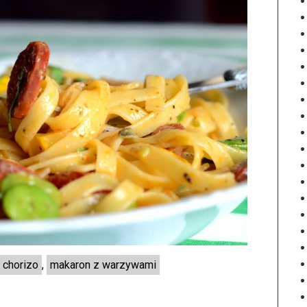
 chorizo
,
makaron z warzywami