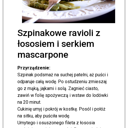
Szpinakowe ravioli z
łososiem i serkiem
mascarpone
Przyrządzenie:
Szpinak podsmaż na suchej patelni, aż puści i
odparuje całą wodę. Po ostudzeniu zmieszaj
go z mąką, jajkami i solą. Zagnieć ciasto,
zawiń w folię spożywczą i wstaw do lodówki
na 20 minut.
Cukinię umyj i pokrój w kostkę. Posól i połóż
na sitku, aby puściła wodę.
Umytego i osuszonego fileta z łososia