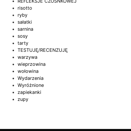
REFLEKSJE CZOSNKOWEJ
risotto
ryby
sałatki
sarnina
sosy
tarty
TESTUJĘ/RECENZUJĘ
warzywa
wieprzowina
wołowina
Wydarzenia
Wyróżnione
zapiekanki
zupy