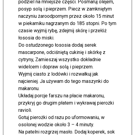
podziel na mniejsze części. Posmaruj olejem,
posyp solą i pieprzem. Piecz w zamkniętym
naczyniu żaroodpornym przez około 15 minut
w piekarniku nagrzanym do 185 stopni. Po tym
czasie wyjmij rybę, zdejmij skórę i przełóż
łososia do miski.
Do ostudzonego łososia dodaj serek
mascarpone, odciśniętą cukinię i skórkę z
cytryny, Zamieszaj wszystko dokładnie
widelcem i dopraw solą i pieprzem.
Wyjmij ciasto z lodówki i rozwałkuj jak
najcieniej. Ja używam do tego maszynki do
makaronu.
Układaj porcje farszu na płacie makaronu,
przykryj go drugim płatem i wykrawaj pierożki
ravioli.
Gotuj pierożki od razu po uformowaniu, w
osolonej wodzie około 3 – 4 minuty.
Na patelni rozgrzej masło. Dodaj koperek, sok