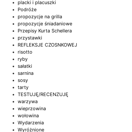
placki i placuszki
Podróże
propozycje na grilla
propozycje śniadaniowe
Przepisy Kurta Schellera
przystawki
REFLEKSJE CZOSNKOWEJ
risotto
ryby
sałatki
sarnina
sosy
tarty
TESTUJĘ/RECENZUJĘ
warzywa
wieprzowina
wołowina
Wydarzenia
Wyróżnione