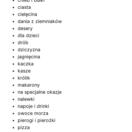
chleb i bułki
ciasta
cielęcina
dania z ziemniaków
desery
dla dzieci
drób
dziczyzna
jagnięcina
kaczka
kasze
królik
makarony
na specjalne okazje
nalewki
napoje i drinki
owoce morza
pierogi i pierożki
pizza