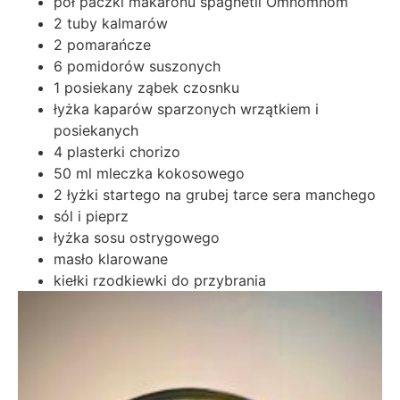
pół paczki makaronu spaghetii Omnomnom
2 tuby kalmarów
2 pomarańcze
6 pomidorów suszonych
1 posiekany ząbek czosnku
łyżka kaparów sparzonych wrzątkiem i
posiekanych
4 plasterki chorizo
50 ml mleczka kokosowego
2 łyżki startego na grubej tarce sera manchego
sól i pieprz
łyżka sosu ostrygowego
masło klarowane
kiełki rzodkiewki do przybrania