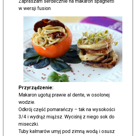
Zapraszam serdecznie na makaron spaghetti
w wersji fusion
Przyrządzenie:
Makaron ugotuj prawie al dente, w osolonej
wodzie.
Odkrój część pomarańczy – tak na wysokości
3/4 i wydrąż miąższ. Wyciśnij z niego sok do
miseczki.
Tuby kalmarów umyj pod zimną wodą i osusz