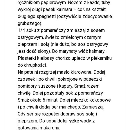
ręcznikiem papierowym. Nożem z każdej tuby
wykrój długi pasek kalmara – coś na kształt
długiego spaghetti (oczywiście zdecydowanie
grubszego).
1/4 soku z pomarańczy zmieszaj z sosem
ostrygowym, świeżo zmielonym czarnym
pieprzem i solą (nie dużo, bo sos ostrygowy
jest dość słony). Do marynaty włóż kalmary.
Plasterki kiełbasy chorizo upiecz w piekarniku
do chrupkości.
Na patelni rozgrzej masło klarowane. Dodaj
czosnek i po chwili pokrojone w paseczki
pomidory suszone i kapary. Smaż razem
chwilę. Dolej pozostały sok z pomarańczy.
Smaż około 5 minut. Dolej mleczko kokosowe
i po chwili dodaj ser manchego. Zamieszaj.
Gdy ser się rozpuści dopraw sos solą i
pieprzem. Do sosu dolej łyżkę wody z
gotowania makaronu.