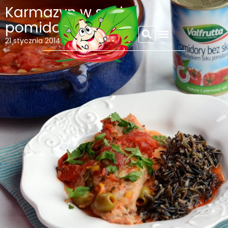
Karmazyn w sosie
pomidorowym
REFLEKSJE CZOSNKOWEJ
21 stycznia 2014