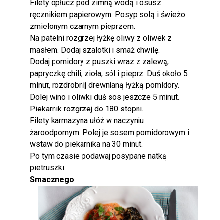
Filety opłucz pod zimną wodą i osusz
ręcznikiem papierowym. Posyp solą i świeżo
zmielonym czarnym pieprzem.
Na patelni rozgrzej łyżkę oliwy z oliwek z
masłem. Dodaj szalotki i smaż chwilę.
Dodaj pomidory z puszki wraz z zalewą,
papryczkę chili, zioła, sól i pieprz. Duś około 5
minut, rozdrobnij drewnianą łyżką pomidory.
Dolej wino i oliwki duś sos jeszcze 5 minut.
Piekarnik rozgrzej do 180 stopni.
Filety karmazyna ułóż w naczyniu
żaroodpornym. Polej je sosem pomidorowym i
wstaw do piekarnika na 30 minut.
Po tym czasie podawaj posypane natką
pietruszki.
Smacznego