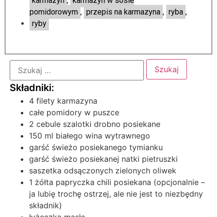
karmazyn
,
karmazyn w sosie
pomidorowym
,
przepis na karmazyna
,
ryba
,
ryby
4 filety karmazyna
całe pomidory w puszce
2 cebule szalotki drobno posiekane
150 ml białego wina wytrawnego
garść świeżo posiekanego tymianku
garść świeżo posiekanej natki pietruszki
saszetka odsączonych zielonych oliwek
1 żółta papryczka chili posiekana (opcjonalnie –
ja lubię trochę ostrzej, ale nie jest to niezbędny
składnik)
łyżeczka masła