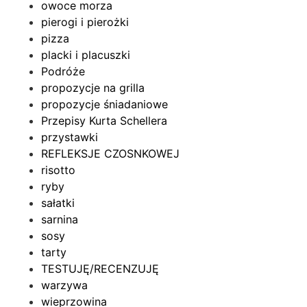
owoce morza
pierogi i pierożki
pizza
placki i placuszki
Podróże
propozycje na grilla
propozycje śniadaniowe
Przepisy Kurta Schellera
przystawki
REFLEKSJE CZOSNKOWEJ
risotto
ryby
sałatki
sarnina
sosy
tarty
TESTUJĘ/RECENZUJĘ
warzywa
wieprzowina