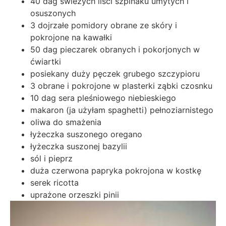
40 dag świeżych liści szpinaku umytych i
osuszonych
3 dojrzałe pomidory obrane ze skóry i
pokrojone na kawałki
50 dag pieczarek obranych i pokorjonych w
ćwiartki
posiekany duży pęczek grubego szczypioru
3 obrane i pokrojone w plasterki ząbki czosnku
10 dag sera pleśniowego niebieskiego
makaron (ja użyłam spaghetti) pełnoziarnistego
oliwa do smażenia
łyżeczka suszonego oregano
łyżeczka suszonej bazylii
sól i pieprz
duża czerwona papryka pokrojona w kostkę
serek ricotta
uprażone orzeszki pinii