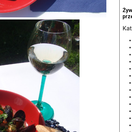
Żyw
prz
Kat