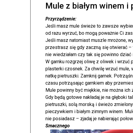
Mule z białym winem i
Przyrządzenie:
Jeśli masz mule świeże to zawsze wybier
od razu wyrzuć, bo mogą poważnie Ci zas
Jeśli masz natomiast muszle mrożone, wyrz
przestrasz się gdy zaczną się otwierać –
nie wiedziałam czy tak się powinno dziać
W garnku rozgrzej oliwę z oliwek i wrzuć 
plasterki czosnek. Za chwilę wrzuć mule, w
natkę pietruszki. Zamknij garnek. Potrząśn
czasu potrząsając garnkiem aby przemies
Mule powinny być miękkie, nie można ich 
Gdy będą gotowe nakładaj je na głęboki t
pietruszki, solą morską i świeżo zmielo
pieczywkiem i białym zimnym winem. Mule 
nie posiadasz – zjadaj je nabierając połow
Smacznego