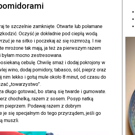
 pomidorami
aj te szczelnie zamknięte. Otwarte lub połamane
zkodzić. Oczyść je dokładnie pod ciepłą wodą.
uć je na sitko i poczekaj aż się rozmrożą. I nie
 te mrożone tak mają, ja też za pierwszym razem
 i byłam mocno zestresowana.
posiekaną cebulę. Chwilę smaż i dodaj pokrojony w
lej wino, dodaj pomidory, tabasco, sól, pieprz oraz
ij nim lekko i gotuj mule około 8 minut, od czasu do
zać „towarzystwo”.
za długo gotować, bo staną się twarde i gumowate.
alerz chochelką, razem z sosem. Posyp natką
nym pieprzem. Podawaj razem z dobrym
je się specjalnym do tego przyrządem, jeśli go
ą muszli.