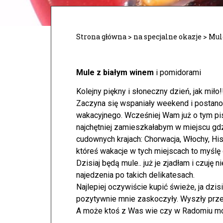
Strona główna
>
na specjalne okazje
>
Mul
Mule z białym winem
i pomidorami
Kolejny piękny i słoneczny dzień, jak miło!
Zaczyna się wspaniały weekend i postano
wakacyjnego. Wcześniej Wam już o tym p
najchętniej zamieszkałabym w miejscu gd
cudownych krajach: Chorwacja, Włochy, Hi
któreś wakacje w tych miejscach to myślę 
Dzisiaj będą mule.. już je zjadłam i czuję
najedzenia po takich delikatesach.
Najlepiej oczywiście kupić świeże, ja dzi
pozytywnie mnie zaskoczyły. Wyszły prz
A może ktoś z Was wie czy w Radomiu mo