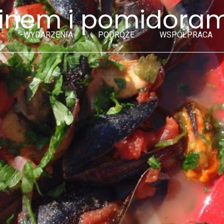
winem i pomidoram
WYDARZENIA
PODRÓŻE
WSPÓŁPRACA