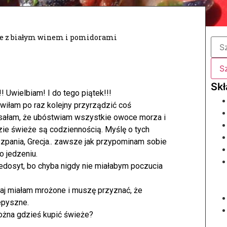
e z białym winem i pomidorami
!! Uwielbiam! I do tego piątek!!!
wiłam po raz kolejny przyrządzić coś
isałam, że ubóstwiam wszystkie owoce morza i
zie świeże są codziennością.
Myślę o tych
szpania, Grecja.. zawsze jak przypominam sobie
o jedzeniu.
 niedosyt, bo chyba nigdy nie miałabym poczucia
siaj miałam mrożone i muszę przyznać, że
epyszne.
żna gdzieś kupić świeże?