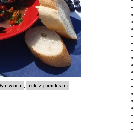
ałym winem
,
mule z pomidorami