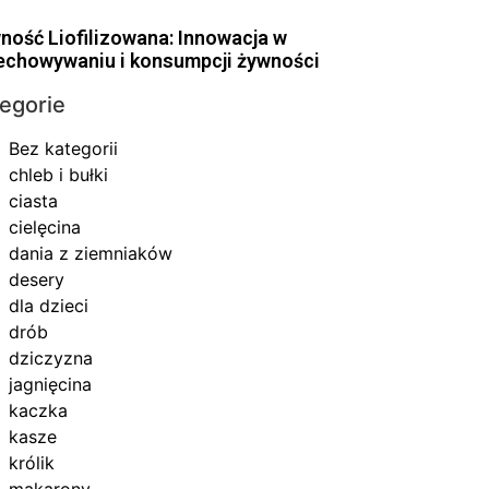
ność Liofilizowana: Innowacja w
echowywaniu i konsumpcji żywności
egorie
Bez kategorii
chleb i bułki
ciasta
cielęcina
dania z ziemniaków
desery
dla dzieci
drób
dziczyzna
jagnięcina
kaczka
kasze
królik
makarony