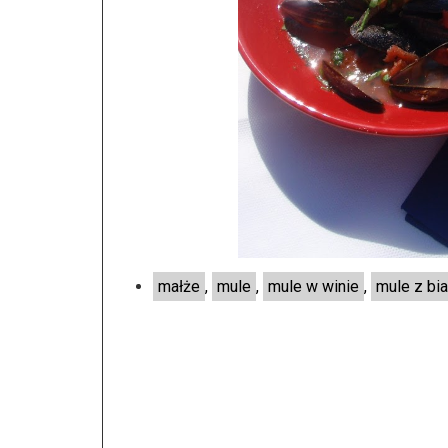
małże
,
mule
,
mule w winie
,
mule z bi