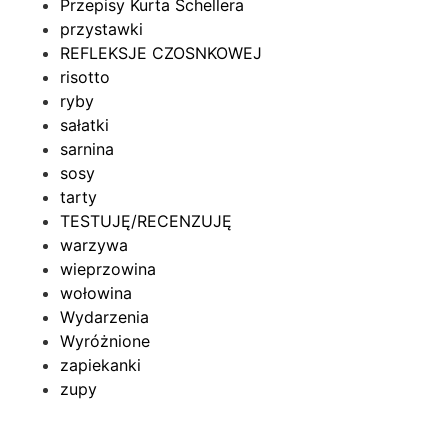
Przepisy Kurta Schellera
przystawki
REFLEKSJE CZOSNKOWEJ
risotto
ryby
sałatki
sarnina
sosy
tarty
TESTUJĘ/RECENZUJĘ
warzywa
wieprzowina
wołowina
Wydarzenia
Wyróżnione
zapiekanki
zupy