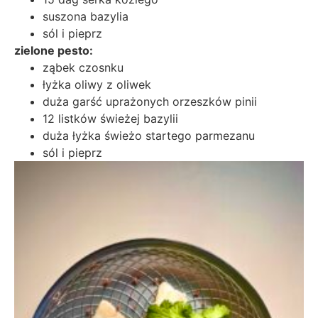
suszona bazylia
sól i pieprz
zielone pesto:
ząbek czosnku
łyżka oliwy z oliwek
duża garść uprażonych orzeszków pinii
12 listków świeżej bazylii
duża łyżka świeżo startego parmezanu
sól i pieprz