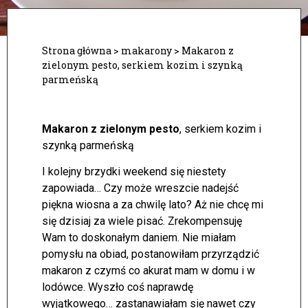
Strona główna
>
makarony
>
Makaron z
zielonym pesto, serkiem kozim i szynką
parmeńską
Makaron z zielonym pesto
, serkiem kozim i
szynką parmeńską
I kolejny brzydki weekend się niestety
zapowiada… Czy może wreszcie nadejść
piękna wiosna a za chwilę lato? Aż nie chcę mi
się dzisiaj za wiele pisać. Zrekompensuję
Wam to doskonałym daniem.
Nie miałam
pomysłu na obiad, postanowiłam przyrządzić
makaron z czymś co akurat mam w domu i w
lodówce. Wyszło coś naprawdę
wyjątkowego… zastanawiałam się nawet czy