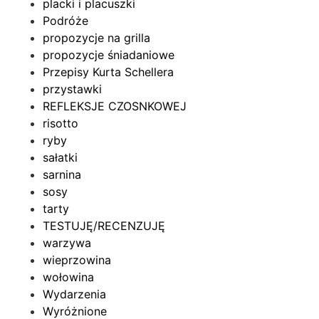
placki i placuszki
Podróże
propozycje na grilla
propozycje śniadaniowe
Przepisy Kurta Schellera
przystawki
REFLEKSJE CZOSNKOWEJ
risotto
ryby
sałatki
sarnina
sosy
tarty
TESTUJĘ/RECENZUJĘ
warzywa
wieprzowina
wołowina
Wydarzenia
Wyróżnione