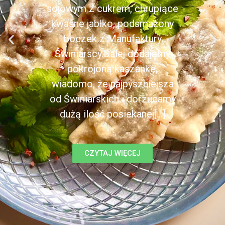
sojowym z cukrem, chrupiące
kwaśne jabłko, podsmażony
boczek z Manufaktury
Świniarscy.Dalej dodajemy
pokrojoną kaszankę,
wiadomo, że najpyszniejsza
od Świniarskich i dorzucamy
dużą ilość posiekanej[...]
CZYTAJ WIĘCEJ