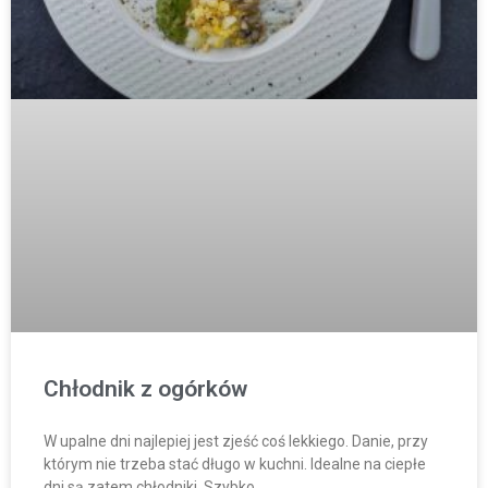
Chłodnik z ogórków
W upalne dni najlepiej jest zjeść coś lekkiego. Danie, przy
którym nie trzeba stać długo w kuchni. Idealne na ciepłe
dni są zatem chłodniki. Szybko