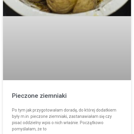
Pieczone ziemniaki
Po tym jak przygotowałam doradę, do której dodatkiem
były m.in. pieczone ziemniaki, zastanawiałam się czy
pisać oddzielny wpis o nich właśnie. Początkowo
pomyślałam, że to