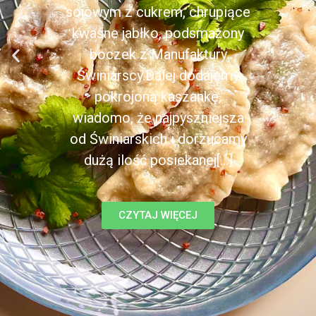
sojowym z cukrem, chrupiące
kwaśne jabłko, podsmażony
boczek z Manufaktury
Świniarscy.Dalej dodajemy
pokrojoną kaszankę,
wiadomo, że najpyszniejsza
od Świniarskich i dorzucamy
dużą ilość posiekanej[...]
CZYTAJ WIĘCEJ