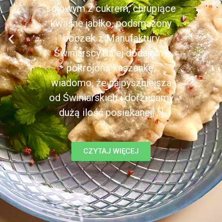
sojowym z cukrem, chrupiące
kwaśne jabłko, podsmażony
boczek z Manufaktury
Świniarscy.Dalej dodajemy
pokrojoną kaszankę,
wiadomo, że najpyszniejsza
od Świniarskich i dorzucamy
dużą ilość posiekanej[...]
CZYTAJ WIĘCEJ