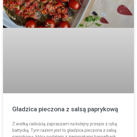
Gładzica pieczona z salsą paprykową
Z wielką radością zapraszam na kolejny przepis z rybą
bałtycką. Tym razem jest to gładzica pieczona z salsą
paprykową, którą podałam z ziemniakami hasselback.