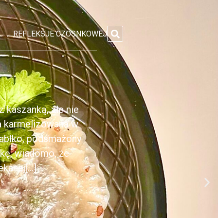
REFLEKSJE CZOSNKOWEJ
 kaszanką, ale nie
ka karmelizowana w
jabłko, podsmażony
nkę, wiadomo, że
anej[...]