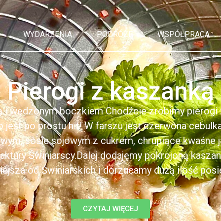
WYDARZENIA
PODRÓŻE
WSPÓŁPRACA
Pierogi z kaszanką
ą i wędzonym boczkiem Chodźcie zrobimy pierogi z
to jest po prostu hit! W farszu jest czerwona cebul
kowym, sosie sojowym z cukrem, chrupiące kwaśne 
ktury Świniarscy.Dalej dodajemy pokrojoną kasza
iejsza od Świniarskich i dorzucamy dużą ilość posiek
CZYTAJ WIĘCEJ