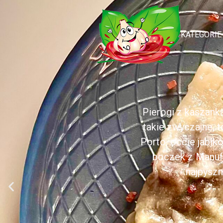
KATEGORIE
Pierogi z kaszank
takie zwyczajne, 
Porto, occie jabł
boczek z Manufa
najpyszn