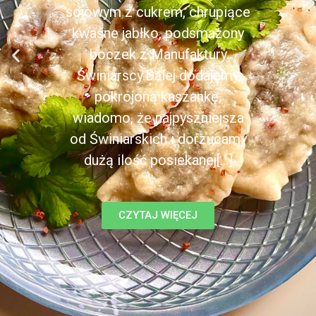
sojowym z cukrem, chrupiące
kwaśne jabłko, podsmażony
boczek z Manufaktury
Świniarscy.Dalej dodajemy
pokrojoną kaszankę,
wiadomo, że najpyszniejsza
od Świniarskich i dorzucamy
dużą ilość posiekanej[...]
CZYTAJ WIĘCEJ