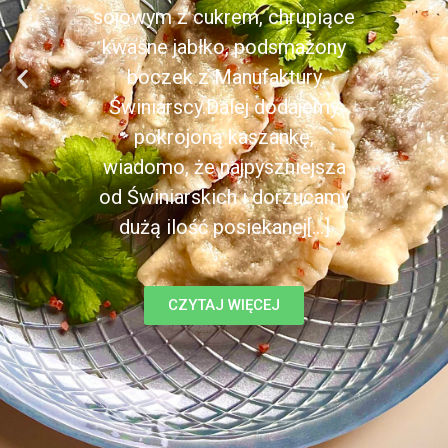
sojowym z cukrem, chrupiące
kwaśne jabłko, podsmażony
boczek z Manufaktury
Świniarscy.Dalej dodajemy
pokrojoną kaszankę,
wiadomo, że najpyszniejsza
od Świniarskich i dorzucamy
dużą ilość posiekanej[...]
CZYTAJ WIĘCEJ