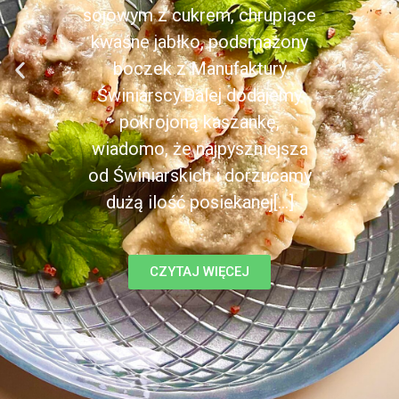
sojowym z cukrem, chrupiące
kwaśne jabłko, podsmażony
boczek z Manufaktury
Świniarscy.Dalej dodajemy
pokrojoną kaszankę,
wiadomo, że najpyszniejsza
od Świniarskich i dorzucamy
dużą ilość posiekanej[...]
CZYTAJ WIĘCEJ