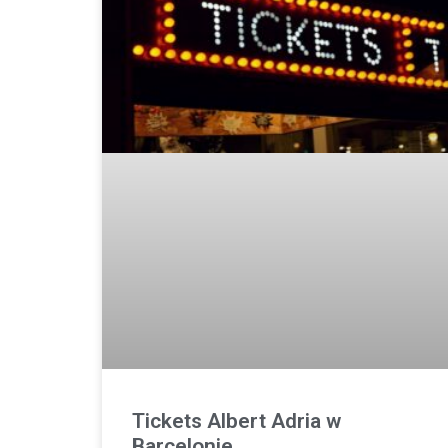
Tickets Albert Adria w
Barcelonie