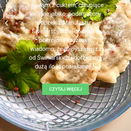
sojowym z cukrem, chrupiące
kwaśne jabłko, podsmażony
boczek z Manufaktury
Świniarscy.Dalej dodajemy
pokrojoną kaszankę,
wiadomo, że najpyszniejsza
od Świniarskich i dorzucamy
dużą ilość posiekanej[...]
CZYTAJ WIĘCEJ