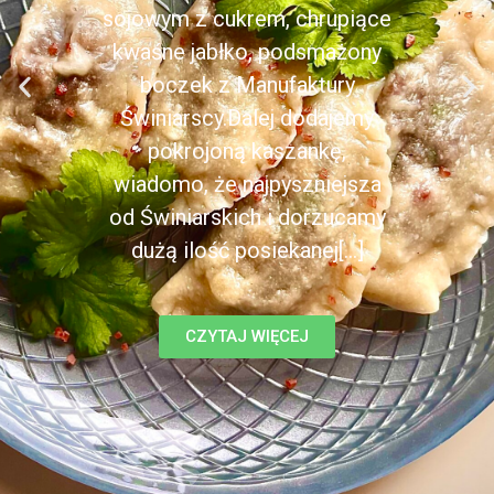
sojowym z cukrem, chrupiące
kwaśne jabłko, podsmażony
boczek z Manufaktury
Świniarscy.Dalej dodajemy
pokrojoną kaszankę,
wiadomo, że najpyszniejsza
od Świniarskich i dorzucamy
dużą ilość posiekanej[...]
CZYTAJ WIĘCEJ