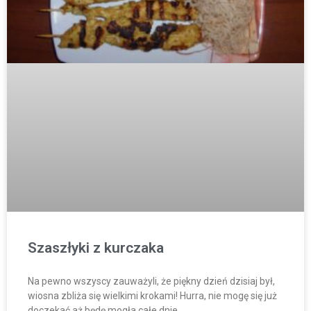
Szaszłyki z kurczaka
Na pewno wszyscy zauważyli, że piękny dzień dzisiaj był,
wiosna zbliża się wielkimi krokami! Hurra, nie mogę się już
doczekać aż będę mogła całe dnie