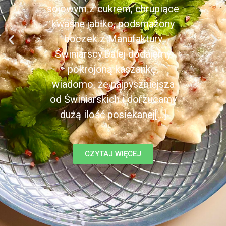
sojowym z cukrem, chrupiące
kwaśne jabłko, podsmażony
boczek z Manufaktury
Świniarscy.Dalej dodajemy
pokrojoną kaszankę,
wiadomo, że najpyszniejsza
od Świniarskich i dorzucamy
dużą ilość posiekanej[...]
CZYTAJ WIĘCEJ