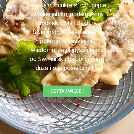
sojowym z cukrem, chrupiące
kwaśne jabłko, podsmażony
boczek z Manufaktury
Świniarscy.Dalej dodajemy
pokrojoną kaszankę,
wiadomo, że najpyszniejsza
od Świniarskich i dorzucamy
dużą ilość posiekanej[...]
CZYTAJ WIĘCEJ