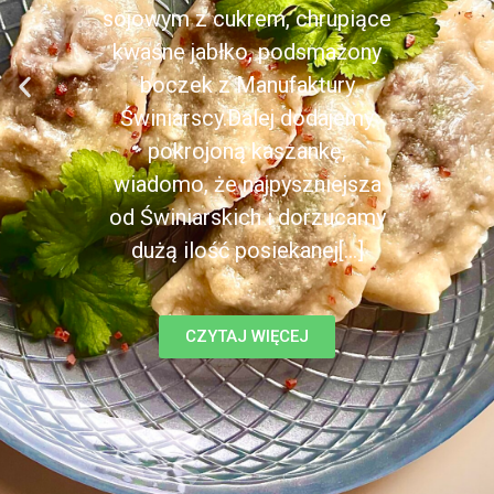
sojowym z cukrem, chrupiące
kwaśne jabłko, podsmażony
boczek z Manufaktury
Świniarscy.Dalej dodajemy
pokrojoną kaszankę,
wiadomo, że najpyszniejsza
od Świniarskich i dorzucamy
dużą ilość posiekanej[...]
CZYTAJ WIĘCEJ