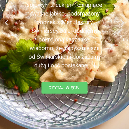
sojowym z cukrem, chrupiące
kwaśne jabłko, podsmażony
boczek z Manufaktury
Świniarscy.Dalej dodajemy
pokrojoną kaszankę,
wiadomo, że najpyszniejsza
od Świniarskich i dorzucamy
dużą ilość posiekanej[...]
CZYTAJ WIĘCEJ