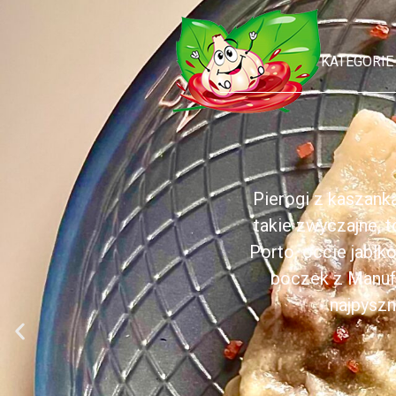
KATEGORIE
Pierogi z kaszank
takie zwyczajne, 
Porto, occie jabł
boczek z Manufa
najpyszn