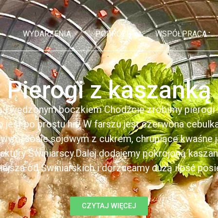
WYDARZENIA
PODRÓŻE
WSPÓŁPRACA
Pierogi z kaszanką
ą i wędzonym boczkiem Chodźcie zrobimy pierogi z
to jest po prostu hit! W farszu jest czerwona cebul
kowym, sosie sojowym z cukrem, chrupiące kwaśne 
ktury Świniarscy.Dalej dodajemy pokrojoną kasza
iejsza od Świniarskich i dorzucamy dużą ilość posiek
CZYTAJ WIĘCEJ