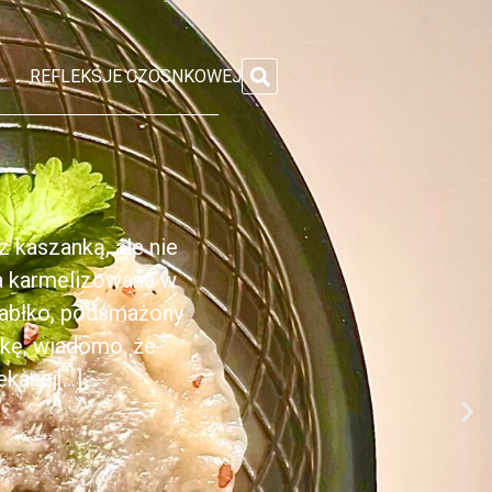
REFLEKSJE CZOSNKOWEJ
 kaszanką, ale nie
ka karmelizowana w
jabłko, podsmażony
nkę, wiadomo, że
anej[...]