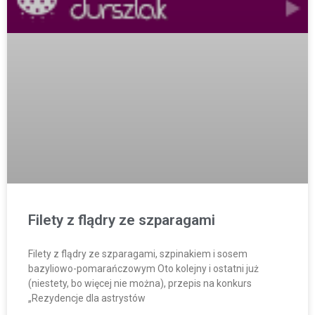
Filety z flądry ze szparagami
Filety z flądry ze szparagami, szpinakiem i sosem
bazyliowo-pomarańczowym Oto kolejny i ostatni już
(niestety, bo więcej nie można), przepis na konkurs
„Rezydencje dla astrystów