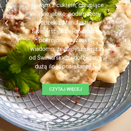
sojowym z cukrem, chrupiące
kwaśne jabłko, podsmażony
boczek z Manufaktury
Świniarscy.Dalej dodajemy
pokrojoną kaszankę,
wiadomo, że najpyszniejsza
od Świniarskich i dorzucamy
dużą ilość posiekanej[...]
CZYTAJ WIĘCEJ