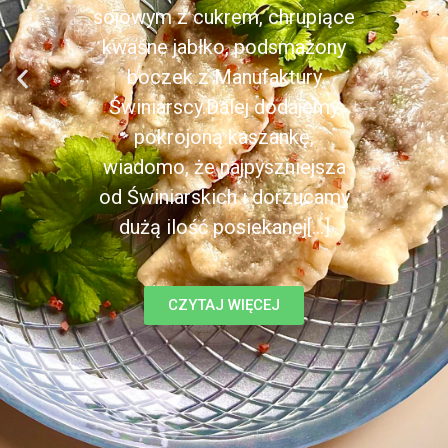
sojowym z cukrem, chrupiące
kwaśne jabłko, podsmażony
boczek z Manufaktury
Świniarscy.Dalej dodajemy
pokrojoną kaszankę,
wiadomo, że najpyszniejsza
od Świniarskich i dorzucamy
dużą ilość posiekanej[...]
CZYTAJ WIĘCEJ