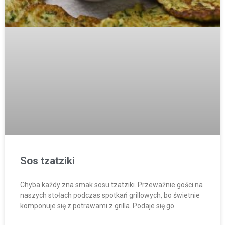
Sos tzatziki
Chyba każdy zna smak sosu tzatziki. Przeważnie gości na
naszych stołach podczas spotkań grillowych, bo świetnie
komponuje się z potrawami z grilla. Podaje się go