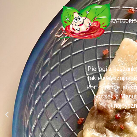
KATEGORIE
Pierogi z kaszank
takie zwyczajne, 
Porto, occie jabł
boczek z Manufa
najpyszn