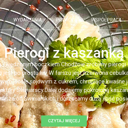
WYDARZENIA
PODRÓŻE
WSPÓŁPRACA
Pierogi z kaszanką
ą i wędzonym boczkiem Chodźcie zrobimy pierogi z
to jest po prostu hit! W farszu jest czerwona cebul
kowym, sosie sojowym z cukrem, chrupiące kwaśne 
ktury Świniarscy.Dalej dodajemy pokrojoną kasza
iejsza od Świniarskich i dorzucamy dużą ilość posiek
CZYTAJ WIĘCEJ