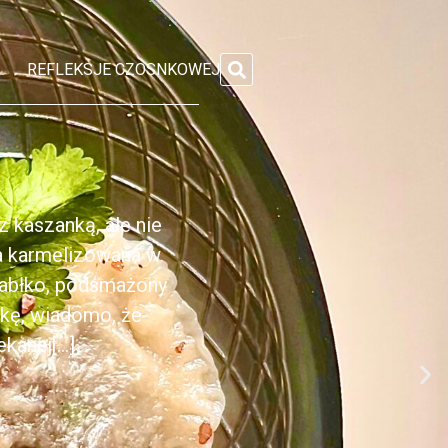
REFLEKSJE CZOSNKOWEJ
 kaszanką, ale nie
ka karmelizowana w
jabłko, podsmażony
nkę, wiadomo, że
anej[...]