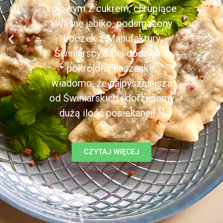
sojowym z cukrem, chrupiące
kwaśne jabłko, podsmażony
boczek z Manufaktury
Świniarscy.Dalej dodajemy
pokrojoną kaszankę,
wiadomo, że najpyszniejsza
od Świniarskich i dorzucamy
dużą ilość posiekanej[...]
CZYTAJ WIĘCEJ