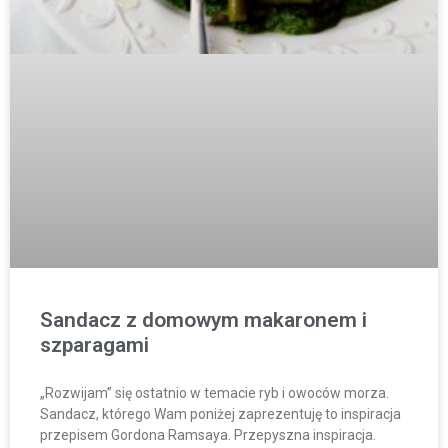
Sandacz z domowym makaronem i
szparagami
„Rozwijam” się ostatnio w temacie ryb i owoców morza.
Sandacz, którego Wam poniżej zaprezentuję to inspiracja
przepisem Gordona Ramsaya. Przepyszna inspiracja.