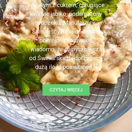
sojowym z cukrem, chrupiące
kwaśne jabłko, podsmażony
boczek z Manufaktury
Świniarscy.Dalej dodajemy
pokrojoną kaszankę,
wiadomo, że najpyszniejsza
od Świniarskich i dorzucamy
dużą ilość posiekanej[...]
CZYTAJ WIĘCEJ