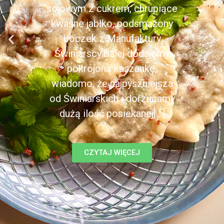
sojowym z cukrem, chrupiące
kwaśne jabłko, podsmażony
boczek z Manufaktury
Świniarscy.Dalej dodajemy
pokrojoną kaszankę,
wiadomo, że najpyszniejsza
od Świniarskich i dorzucamy
dużą ilość posiekanej[...]
CZYTAJ WIĘCEJ