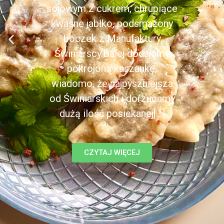
sojowym z cukrem, chrupiące
kwaśne jabłko, podsmażony
boczek z Manufaktury
Świniarscy.Dalej dodajemy
pokrojoną kaszankę,
wiadomo, że najpyszniejsza
od Świniarskich i dorzucamy
dużą ilość posiekanej[...]
CZYTAJ WIĘCEJ