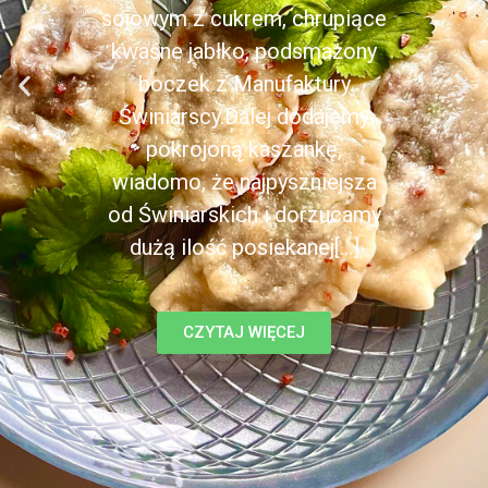
sojowym z cukrem, chrupiące
kwaśne jabłko, podsmażony
boczek z Manufaktury
Świniarscy.Dalej dodajemy
pokrojoną kaszankę,
wiadomo, że najpyszniejsza
od Świniarskich i dorzucamy
dużą ilość posiekanej[...]
CZYTAJ WIĘCEJ